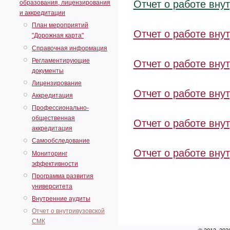
Отчет о работе вн
образования, лицензирования
и аккредитации
План мероприятий
Отчет о работе вн
"Дорожная карта"
Справочная информация
Регламентирующие
Отчет о работе вн
документы
Лицензирование
Отчет о работе вн
Аккредитация
Профессионально-
общественная
Отчет о работе вн
аккредитация
Самообследование
Отчет о работе вн
Мониторинг
эффективности
Программа развития
университета
Внутренние аудиты
Отчет о внутривузовской
СМК