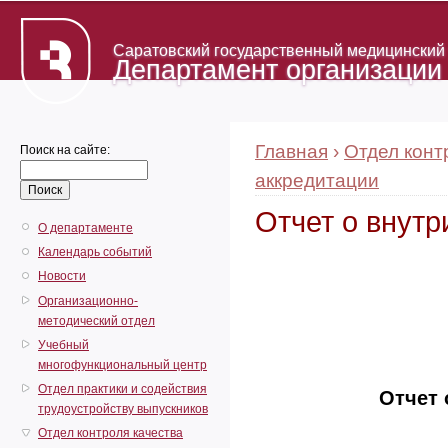
Саратовский государственный медицинский у
Департамент организации
Главная
›
Отдел конт
Поиск на сайте:
аккредитации
Отчет о внут
О департаменте
Календарь событий
Новости
Организационно-
методический отдел
Учебный
многофункциональный центр
Отдел практики и содействия
Отчет 
трудоустройству выпускников
Отдел контроля качества