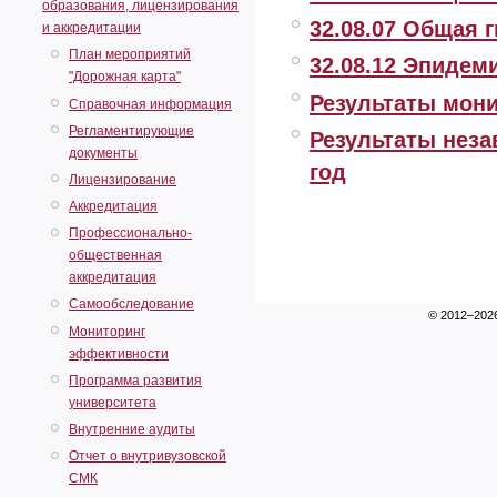
образования, лицензирования
32.08.07 Общая г
и аккредитации
План мероприятий
32.08.12 Эпидем
"Дорожная карта"
Результаты мони
Справочная информация
Регламентирующие
Результаты неза
документы
год
Лицензирование
Аккредитация
Профессионально-
общественная
аккредитация
Самообследование
© 2012–202
Мониторинг
эффективности
Программа развития
университета
Внутренние аудиты
Отчет о внутривузовской
СМК