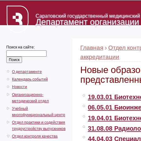
Саратовский государственный медицинский у
Департамент организации
Главная
›
Отдел конт
Поиск на сайте:
аккредитации
Новые образо
О департаменте
представленн
Календарь событий
Новости
Организационно-
19.03.01 Биотех
методический отдел
06.05.01 Биоинж
Учебный
многофункциональный центр
19.04.01 Биотех
Отдел практики и содействия
31.08.08 Радиол
трудоустройству выпускников
Отдел контроля качества
44.04.03 Специа