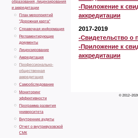
образования, лицензирования
-Приложение к сви
и аккредитации
аккредитации
План мероприятий
"Дорожная карта"
2017-2019
Справочная информация
Регламентирующие
-Свидетельство о
документы
-Приложение к сви
Лицензирование
аккредитации
Аккредитация
Профессионально-
общественная
аккредитация
Самообследование
Мониторинг
© 2012–202
эффективности
Программа развития
университета
Внутренние аудиты
Отчет о внутривузовской
СМК