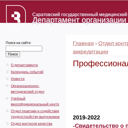
Саратовский государственный медицинский у
Департамент организации
Главная
›
Отдел конт
Поиск на сайте:
аккредитации
Профессионал
О департаменте
Календарь событий
Новости
Организационно-
методический отдел
Учебный
многофункциональный центр
Отдел практики и содействия
2019-2022
трудоустройству выпускников
Отдел контроля качества
-Свидетельство о