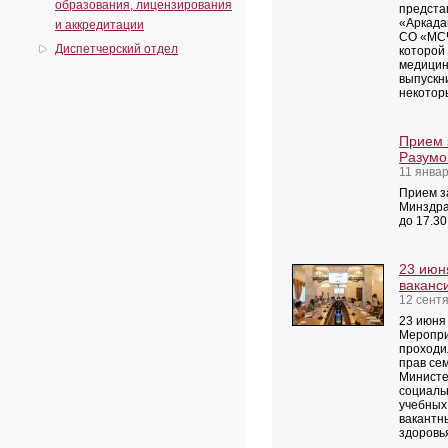
образования, лицензирования
предста
«Аркада
и аккредитации
СО «МСЧ
Диспетчерский отдел
которой
медицин
выпускн
некотор
Прием 
Разумо
11 январ
Прием з
Минздрав
до 17.30
23 июн
ваканс
12 сент
23 июня
Меропри
проходи
прав се
Министе
социаль
учебных
вакантн
здоровь