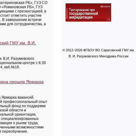
катериновская РБ», ГУЗ СО
 «Романовская РБ», ГУЗ
ующими с презентацией, в
 стоит отметить участие
. В завершении встречи
ами для сотрудничества, а
ский ГМУ им. В.И.
© 2012–2026 ФГБОУ ВО Саратовский ГМУ им.
В. И. Разумовского Минздрава России
 В.И. Разумовского
кциональном центре с 8.30
 4, каб.№16.
ркина прошла Ярмарка
а Ярмарка вакансий.
ый профессиональный опыт
ельный фонд по поддержке
ской области и
нальной ориентации,
х специализированных
рмации о рынке труда,
ниченными возможностями
и переобучения.