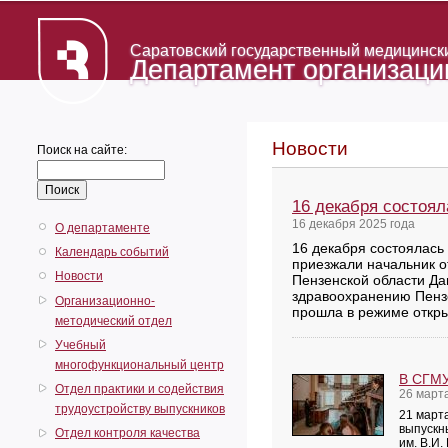
Саратовский государственный медицинский
Департамент организаци
Новости
Поиск на сайте:
16 декабря состоял
16 декабря 2025 года
О департаменте
16 декабря состоялась
Календарь событий
приезжали начальник о
Новости
Пензенской области Да
здравоохранению Пензе
Организационно-
прошла в режиме откры
методический отдел
Учебный
многофункциональный центр
В СГМУ
Отдел практики и содействия
26 март
трудоустройству выпускников
21 март
выпускн
Отдел контроля качества
им. В.И