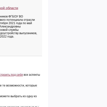
кой области
кников ФГБОУ ВО
ового потенциала отрасли
тября 2021 года по май
 Александровны
дровой службы
доустройству выпускников,
2022 года.
строить под себя
все аспекты
е те возможности, которые
 можете выбрать из одну из