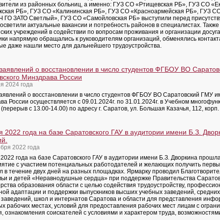
вители из районных больниц, а именно: ГУЗ СО «Ртищевская РБ», ГУЗ СО «Е
кская РБ», ГУЗ СО «Калининская РБ», ГУЗ СО «Красноармейская РБ», ГУЗ СО
 ГО ЗАТО Светлый», ГУЗ СО «Самойловская РБ» выступили перед присутств
 осветили актуальные вакансии и потребность районов в специалистах. Также
ских учреждений в содействии по вопросам проживания и организации досуга
ики напрямую обращались к руководителям организаций, обменялись контакт
ые даже нашли место для дальнейшего трудоустройства.
заявлений о восстановлении в число студентов ФГБОУ ВО Саратов
вского Минздрава России
я 2024 года
аявлений о восстановлении в число студентов ФГБОУ ВО Саратовский ГМУ им.
а России осуществляется с 09.01.2024г. по 31.01.2024г. в Учебном многофун
 (перерыв с 13.00-14.00) по адресу г. Саратов, ул. Большая Казачья, 112, корп.
я 2022 года на базе Саратовского ГАУ в аудитории имени Б.З. Дво
ий.
ября 2022 года
 2022 года на базе Саратовского ГАУ в аудитории имени Б.З. Дворкина прошл
ятие с участием потенциальных работодателей и желающих получить перв
л в течение двух дней на разных площадках. Ярмарку проводил Благотворит
мьи и детей «Неравнодушные сердца» при поддержке Правительства Саратов
рства образования области с целью содействия трудоустройству, профессио
ной адаптации и поддержки выпускников высших учебных заведений, средни
 заведений, школ и интернатов Саратова и области для представления инфо
ых рабочих местах, условий для предоставления рабочих мест лицам с огра
я, ознакомления соискателей с условиями и характером труда, возможностям