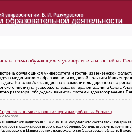
 университет им. В. И. Разумовского
и образовательной деятельности
ась встреча обучающихся университета и гостей из Пен
 встреча обучающихся университета и гостей из Пензенской област
тдела медицинского образования и кадровой политики Министерс
выдова Наталия Александровна и заместитель директора по регио
нского института усовершенствования врачей Баулина Ольга Алек
того разговора, обсуждали вакансии системы здравоохранения Пен
 прошла встреча с главными врачами районных больниц
а 2024 года
а в Павловской аудитории СГМУ им. В.И. Разумовского состоялась Ярмарка ва
ых курсов и ординаторов второго года обучения. Организаторами встречи вы
. Разумовского и Министерство здравоохранения Саратовской области. В ход