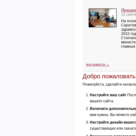
Ярмарк
12 сент
На осно
Саратов
здравоо
2022 го
Степчен
министе
главные
все новости →
Добро пожаловать 
Пожалуйста, сделайте несколь
Настройте ваш сайт
После
вашего сайта.
Включите дополнительн
вам нужны. Вы можете на
Настройте дизайн вашего
существующих или скачат