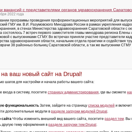
и вакансий с представителями органов здравоохранения Саратовс
ября 2022 года
вании программы проведения профориентационных мероприятий для выпус
ский ГМУ им. В.И. Разумовского Минздрава России в рамках укрепления кадр
хранения, в стенах Министерства здравоохранения Саратовской области с ок
да состоялось 7 встреч первого заместителя главы минздрава региона Елены
ковой с выпускниками СГМУ. Во встречах приняли участие представители ка
рства здравоохранения области, начальник отдела практики и содействия тру
 врачи 38 районныз больниц Саратовской области, а так же выпускники СГМУ 
на ваш новый сайт на Drupal!
ко шагов для настройки и начала работы вашего сайта:
 входа в систему, посетите
страницу администрирования
, где вы сможете
на
ую функциональность
Затем, зайдите на страницу
списка модулей
и включит
йти дополнительные модули в
разделе загрузки модулей Drupal
.
 сайта
Чтобы изменить внешний вид вашего сайта, посетите
раздел тем
. Вы
ь другую тему оформления в
разделе загрузки тем Drupal
.