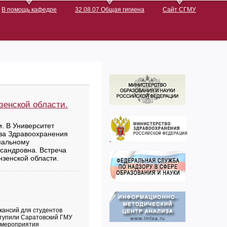
В помощь кафедре
32.08.07 Общая гигиена
Сайт СГМУ
зенской области.
и. В Университет
тва Здравоохранения
нальному
сандровна. Встреча
зенской области.
кансий для студентов
ступили Саратовский ГМУ
е мероприятия