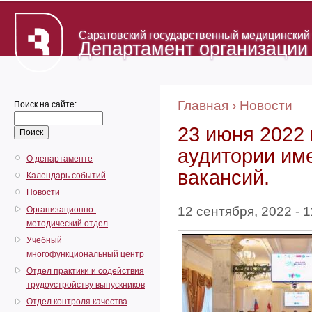
Саратовский государственный медицинский у
Департамент организации
Главная
›
Новости
Поиск на сайте:
23 июня 2022 
аудитории им
О департаменте
вакансий.
Календарь событий
Новости
12 сентября, 2022 - 1
Организационно-
методический отдел
Учебный
многофункциональный центр
Отдел практики и содействия
трудоустройству выпускников
Отдел контроля качества