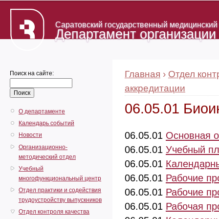
Саратовский государственный медицинский у
Департамент организации
Главная
›
Отдел конт
Поиск на сайте:
аккредитации
06.05.01 Био
О департаменте
Календарь событий
06.05.01
Основная о
Новости
Организационно-
06.05.01
Учебный п
методический отдел
06.05.01
Календарны
Учебный
06.05.01
Рабочие пр
многофункциональный центр
Отдел практики и содействия
06.05.01
Рабочие пр
трудоустройству выпускников
06.05.01
Рабочая пр
Отдел контроля качества