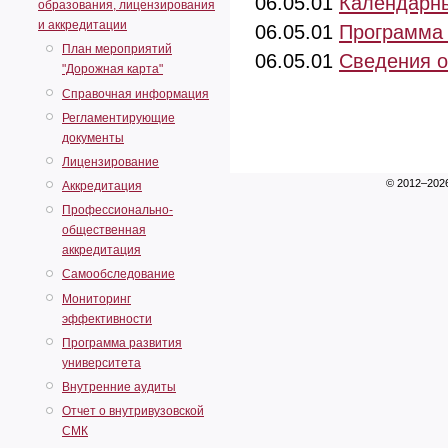
06.05.01
Календарны
образования, лицензирования
и аккредитации
06.05.01
Программа
План мероприятий
06.05.01
Сведения о
"Дорожная карта"
Справочная информация
Регламентирующие
документы
Лицензирование
© 2012–202
Аккредитация
Профессионально-
общественная
аккредитация
Самообследование
Мониторинг
эффективности
Программа развития
университета
Внутренние аудиты
Отчет о внутривузовской
СМК